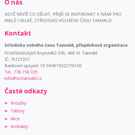
O nás
KDYŽ NEVÍŠ CO DĚLAT, PŘIJĎ SE INSPIROVAT K NÁM! PRO
MALÉ I VELKÉ, STŘEDISKO VOLNÉHO ČASU TANVALD.
Kontakt
Středisko volného času Tanvald, příspěvková organizace
Protifašistických bojovníků 336, 468 41 Tanvald
IČ: 75121557
Bankovní spojení: 19-5949150227/0100
Tel.: 778 158 035
info@svctanvald.cz
Časté odkazy
Kroužky
Tábory
Akce
Kontakty